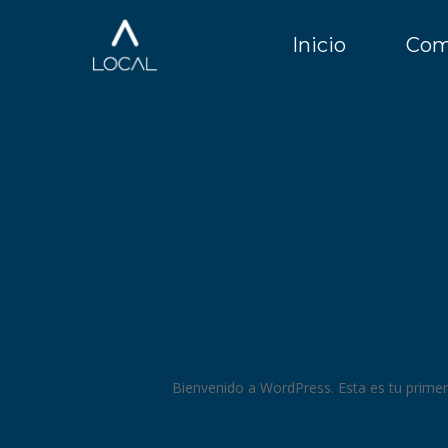
Skip
to
Inicio
Com
main
content
Bienvenido a WordPress. Esta es tu primera 