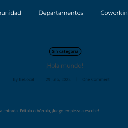
unidad
Departamentos
Coworkin
Sin categoría
¡Hola mundo!
By
BeLocal
29 julio, 2022
One Comment
entrada. Edítala o bórrala, ¡luego empieza a escribir!