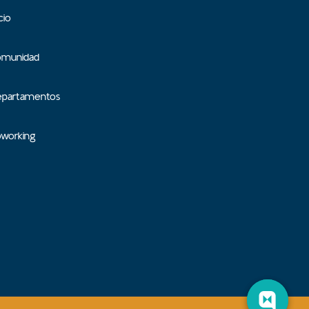
icio
omunidad
epartamentos
oworking