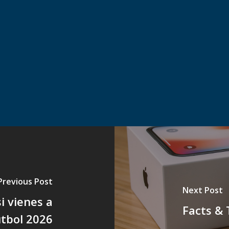
Previous Post
Next Post
 vienes a
Facts & 
útbol 2026