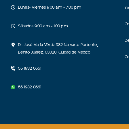
Lunes- Viernes 9:00 a.m - 7:00 p.m
In
C
Sábados 9:00 a.m - 1:00 p.m
D
Dr. José María Vértiz 982 Narvarte Poniente,
Benito Juárez, 03020, Ciudad de México
C
55 1932 0661
55 1932 0661