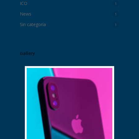
ICO
1
News
1
Sin categoría
1
Gallery