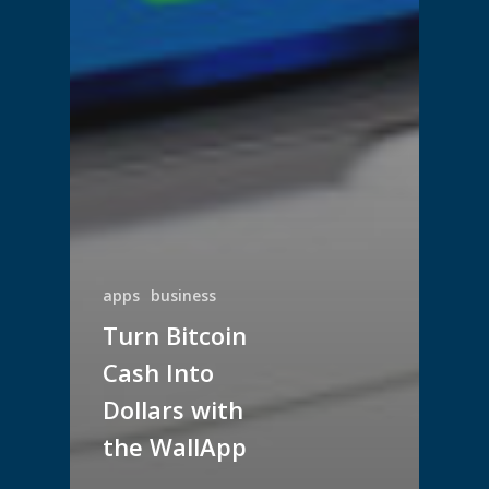
apps
business
Turn Bitcoin
Cash Into
Dollars with
the WallApp